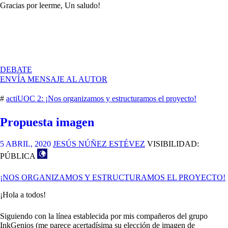
Gracias por leerme, Un saludo!
EN
DEBATE
MOBILIARIO
ENVÍA MENSAJE AL AUTOR
SOSTENIBLE
E
#
actiUOC 2: ¡Nos organizamos y estructuramos el proyecto!
INTELIGENTE.
Propuesta imagen
5 ABRIL, 2020
JESÚS NÚÑEZ ESTÉVEZ
VISIBILIDAD:
PÚBLICA
¡NOS ORGANIZAMOS Y ESTRUCTURAMOS EL PROYECTO!
¡Hola a todos!
Siguiendo con la línea establecida por mis compañeros del grupo
InkGenios (me parece acertadísima su elección de imagen de