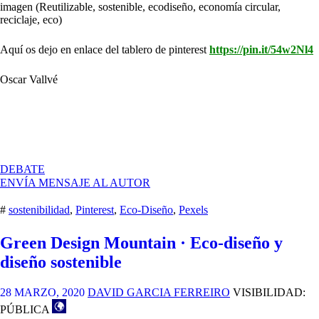
imagen (Reutilizable, sostenible, ecodiseño, economía circular,
reciclaje, eco)
Aquí os dejo en enlace del tablero de pinterest
https://pin.it/54w2Nl4
Oscar Vallvé
EN
DEBATE
PRIMERA
ENVÍA MENSAJE AL AUTOR
APORTACIÓN
AL
#
sostenibilidad
,
Pinterest
,
Eco-Diseño
,
Pexels
PORTAFOLIO
PERSONAL
Green Design Mountain · Eco-diseño y
diseño sostenible
28 MARZO, 2020
DAVID GARCIA FERREIRO
VISIBILIDAD:
PÚBLICA