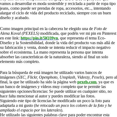
vamos a desarrollar es moda sostenible y reciclada a partir de ropa tipo
jeans, como puede ser prendas de ropa, accesorios, etc.., intentando
alargar el ciclo de vida del producto reciclado, siempre con un buen
diseño y acabado.
Como imagen principal en la cabecera he elegido una de
Foto de
Alena Koval (PEXELS)
modificada, que podéis ver mi pin en Pinterest
en este link:
https://pin.it/5lQ39yn
, que representa el tema Eco-
Diseño y la Sostenibilidad, donde la vida del producto vas más allá de
su fabricación y venta, donde se intenta reducir el impacto negativo
sobre el ecosistema. La mano representa la persona que intenta
absorber las características de la naturaleza, siendo al final un solo
elemento más completo.
Para la búsqueda de está imagen he utilizado varios bancos de
imágenes (
SXC, Flickr, Openphoto, Unsplash, Videezy, Pexels
), pero al
final, la que he utilizado ha sido la página web
pexels.com
, ya que es
un banco de imágenes y vídeos muy completo que te permite las
siguientes opciones/licencias: Se puede utilizar en cualquier sitio, no
hace falta mencionar al autor y puedes modificar las fotos.
Siguiendo este tipo de licencias he modificado un poco la foto para
adaptarla a mi gusto (
he retocado un poco los colores de la foto y he
ampliado el espacio por los laterales
).
He utilizado las siguientes palabras clave para poder encontrar esta