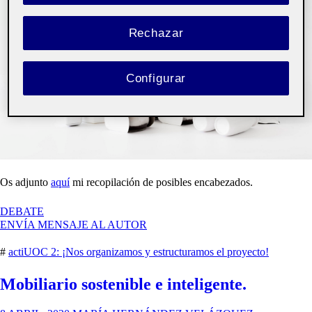
Rechazar
Configurar
Os adjunto
aquí
mi recopilación de posibles encabezados.
EN
DEBATE
ELECCIÓN
ENVÍA MENSAJE AL AUTOR
DE
ENCABEZADO
#
actiUOC 2: ¡Nos organizamos y estructuramos el proyecto!
Mobiliario sostenible e inteligente.