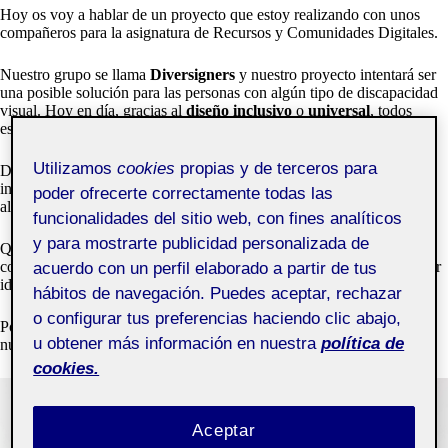
Hoy os voy a hablar de un proyecto que estoy realizando con unos
compañeros para la asignatura de Recursos y Comunidades Digitales.
Nuestro grupo se llama
Diversigners
y nuestro proyecto intentará ser
una posible solución para las personas con algún tipo de discapacidad
visual. Hoy en día, gracias al
diseño inclusivo
o
universal
, todos
estamos más cerca de una igualdad real, en este ámbito claro está.
Utilizamos
cookies
propias y de terceros para
Des de Diversigners queremos proporcionar no solo un diseño
inclusivo que sea funcional, sino también una solución atractiva tanto
poder ofrecerte correctamente todas las
al tacto como a la vista.
funcionalidades del sitio web, con fines analíticos
y para mostrarte publicidad personalizada de
Queremos solucionar el problema principal de los packagings de
comida y bebida. Que puedan leer bien el nombre del producto, poder
acuerdo con un perfil elaborado a partir de tus
identificarlo al momento por diferencia de texturas o forma…
hábitos de navegación. Puedes aceptar, rechazar
o configurar tus preferencias haciendo clic abajo,
Por esto mismo creo que esta fotografía es bastante acertada para
u obtener más información en nuestra
política de
nuestro encabezado en el Sites del proyecto.
cookies.
Aceptar