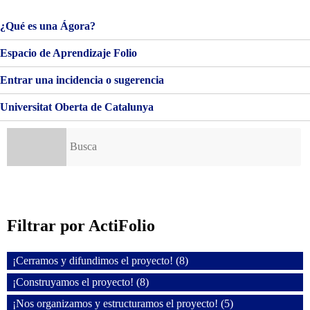
·
ECO-
¿Qué es una Ágora?
DISEÑO
Y
Espacio de Aprendizaje Folio
DISEÑO
SOSTENIBLE
Entrar una incidencia o sugerencia
Universitat Oberta de Catalunya
Buscar:
Filtrar por ActiFolio
¡Cerramos y difundimos el proyecto! (8)
¡Construyamos el proyecto! (8)
¡Nos organizamos y estructuramos el proyecto! (5)