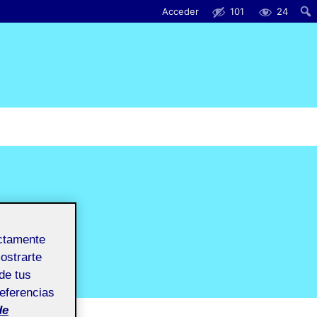
Acceder
101
24
ectamente
mostrarte
de tus
referencias
de