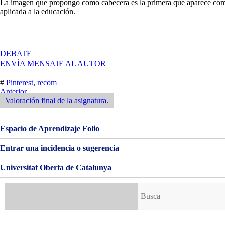
La imagen que propongo como cabecera es la primera que aparece como 
aplicada a la educación.
EN
DEBATE
PINTEREST.
ENVÍA MENSAJE AL AUTOR
#
Pinterest
,
recom
Navegación
Entrada
Anterior
Anterior
Valoración final de la asignatura.
de
entradas
Espacio de Aprendizaje Folio
Entrar una incidencia o sugerencia
Universitat Oberta de Catalunya
Buscar: