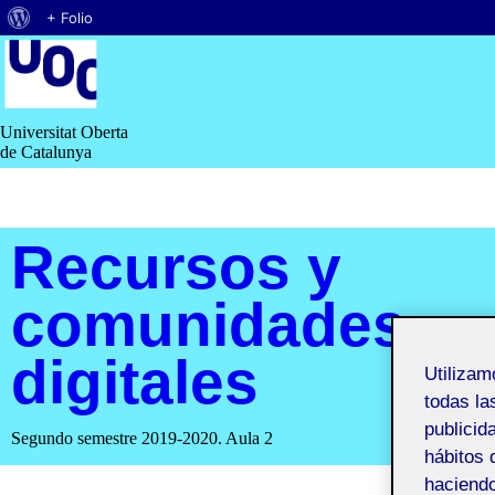
Acerca
+ Folio
Saltar
de
al
contenido
WordPress
Universitat Oberta
de Catalunya
Recursos y
comunidades
digitales
Utiliza
todas la
publicid
Segundo semestre 2019-2020. Aula 2
hábitos 
haciendo