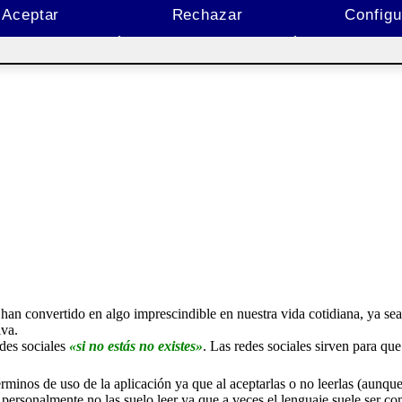
Aceptar
Rechazar
Configu
han convertido en algo imprescindible en nuestra vida cotidiana, ya sea
iva.
edes sociales
«si no estás no existes»
. Las redes sociales sirven para qu
érminos de uso de la aplicación ya que al aceptarlas o no leerlas (aunq
o personalmente no las suelo leer ya que a veces el lenguaje suele ser