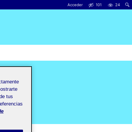
Acceder
101
24
ectamente
mostrarte
de tus
referencias
de