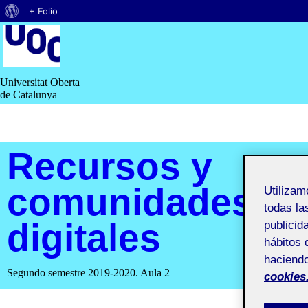
Acerca
+ Folio
Saltar
de
al
contenido
WordPress
Universitat Oberta
de Catalunya
Recursos y
comunidades
Utiliza
todas la
digitales
publicid
hábitos 
haciendo
Segundo semestre 2019-2020. Aula 2
cookies