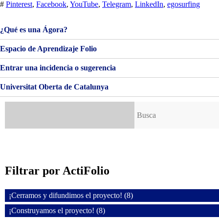
LA
#
Pinterest
,
Facebook
,
YouTube
,
Telegram
,
LinkedIn
,
egosurfing
RED
¿Qué es una Ágora?
Espacio de Aprendizaje Folio
Entrar una incidencia o sugerencia
Universitat Oberta de Catalunya
Buscar:
Filtrar por ActiFolio
¡Cerramos y difundimos el proyecto! (8)
¡Construyamos el proyecto! (8)