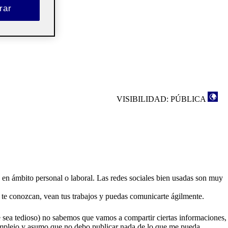
rar
VISIBILIDAD: PÚBLICA
 en ámbito personal o laboral. Las redes sociales bien usadas son muy
e te conozcan, vean tus trabajos y puedas comunicarte ágilmente.
ue sea tedioso) no sabemos que vamos a compartir ciertas informaciones,
 complejo y asumo que no debo publicar nada de lo que me pueda